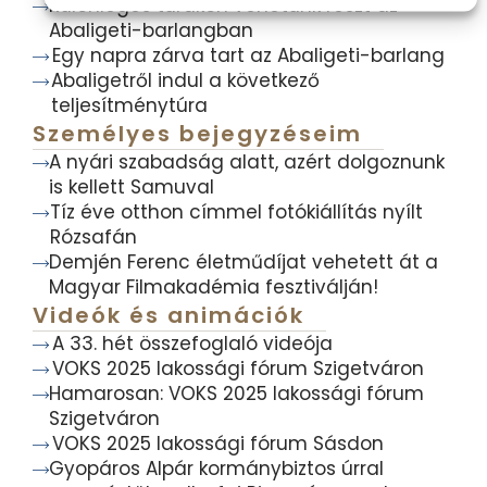
Különleges túrákon vehetünk részt az
Abaligeti-barlangban
Egy napra zárva tart az Abaligeti-barlang
Abaligetről indul a következő
teljesítménytúra
Személyes bejegyzéseim
A nyári szabadság alatt, azért dolgoznunk
is kellett Samuval
Tíz éve otthon címmel fotókiállítás nyílt
Rózsafán
Demjén Ferenc életműdíjat vehetett át a
Magyar Filmakadémia fesztiválján!
Videók és animációk
A 33. hét összefoglaló videója
VOKS 2025 lakossági fórum Szigetváron
Hamarosan: VOKS 2025 lakossági fórum
Szigetváron
VOKS 2025 lakossági fórum Sásdon
Gyopáros Alpár kormánybiztos úrral