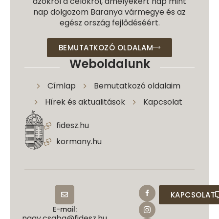
azokról a célokról, amelyekért nap mint
nap dolgozom Baranya vármegye és az
egész ország fejlődéséért.
BEMUTATKOZÓ OLDALAM
Weboldalunk
Címlap
Bemutatkozó oldalaim
Hírek és aktualitások
Kapcsolat
fidesz.hu
kormany.hu
KAPCSOLAT
E-mail:
nagy.csaba@fidesz.hu