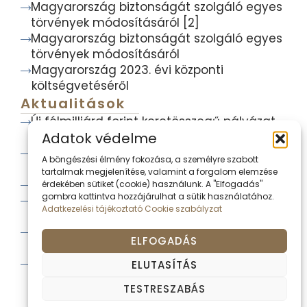
Magyarország biztonságát szolgáló egyes
törvények módosításáról [2]
Magyarország biztonságát szolgáló egyes
törvények módosításáról
Magyarország 2023. évi központi
költségvetéséről
Aktualitások
Új félmilliárd forint keretösszegű pályázat
Adatok védelme
a felelős állattartásért
Szigetvárra érkezik Semjén Zsolt
A böngészési élmény fokozása, a személyre szabott
miniszterelnök-helyettes
tartalmak megjelenítése, valamint a forgalom elemzése
Sikeres Harkányt közösen tudunk építeni
érdekében sütiket (cookie) használunk. A "Elfogadás"
gombra kattintva hozzájárulhat a sütik használatához.
Meggyorsul a kórházban hagyott újszülött
Adatkezelési tájékoztató
Cookie szabályzat
gyermekek örökbefogadhatósága
Nagy Csaba: Egy élet munkája ment
ELFOGADÁS
tönkre
Ha nem a baranyaiak döntenek a
ELUTASÍTÁS
sorsukról, akkor külföldről fognak dönteni
TESTRESZABÁS
helyettük!