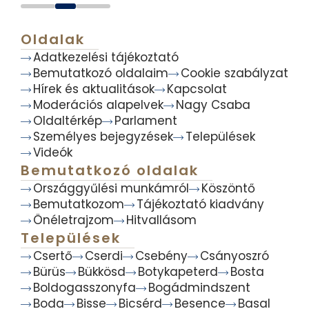
Oldalak
Adatkezelési tájékoztató
Bemutatkozó oldalaim
Cookie szabályzat
Hírek és aktualitások
Kapcsolat
Moderációs alapelvek
Nagy Csaba
Oldaltérkép
Parlament
Személyes bejegyzések
Települések
Videók
Bemutatkozó oldalak
Országgyűlési munkámról
Köszöntő
Bemutatkozom
Tájékoztató kiadvány
Önéletrajzom
Hitvallásom
Települések
Csertő
Cserdi
Csebény
Csányoszró
Bürüs
Bükkösd
Botykapeterd
Bosta
Boldogasszonyfa
Bogádmindszent
Boda
Bisse
Bicsérd
Besence
Basal