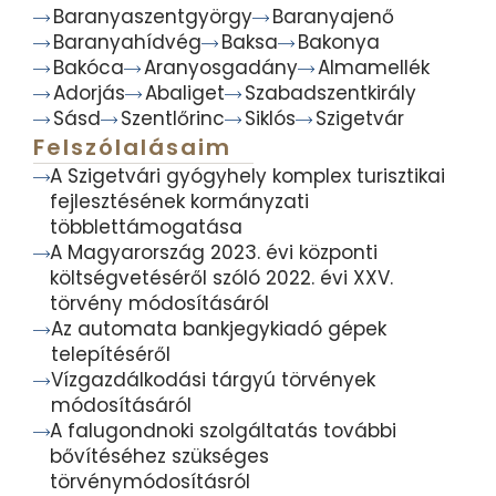
Baranyaszentgyörgy
Baranyajenő
Baranyahídvég
Baksa
Bakonya
Bakóca
Aranyosgadány
Almamellék
Adorjás
Abaliget
Szabadszentkirály
Sásd
Szentlőrinc
Siklós
Szigetvár
Felszólalásaim
A Szigetvári gyógyhely komplex turisztikai
fejlesztésének kormányzati
többlettámogatása
A Magyarország 2023. évi központi
költségvetéséről szóló 2022. évi XXV.
törvény módosításáról
Az automata bankjegykiadó gépek
telepítéséről
Vízgazdálkodási tárgyú törvények
módosításáról
A falugondnoki szolgáltatás további
bővítéséhez szükséges
törvénymódosításról