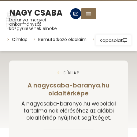
NAGY CSABA
baranya megyei
önkormányzat
közgyűlésének elnöke
Címlap
Bemutatkozó oldalaim
Települések
P
Kapcsolat
CÍMLAP
A nagycsaba-baranya.hu
oldaltérképe
A nagycsaba-baranya.hu weboldal
tartalmainak eléréséhez az alábbi
oldaltérkép nyújthat segítséget.