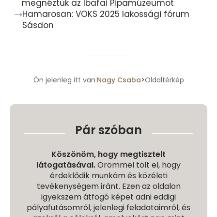
megnéztük az Ibafai Pipamúzeumot
Hamarosan: VOKS 2025 lakossági fórum
Sásdon
Ön jelenleg itt van:
Nagy Csaba
Oldaltérkép
>
Pár szóban
Köszönöm, hogy megtisztelt
látogatásával.
Örömmel tölt el, hogy
érdeklődik munkám és közéleti
tevékenységem iránt. Ezen az oldalon
igyekszem átfogó képet adni eddigi
pályafutásomról, jelenlegi feladataimról, és