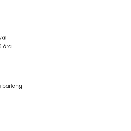
al.
ő ára.
g barlang