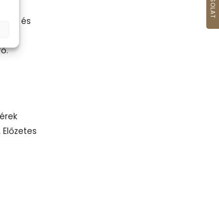
ntban
musa és
ő.
érek
 Előzetes