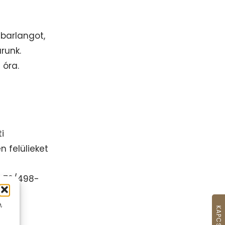
-barlangot,
runk.
 óra.
i
 felülieket
s: 72/498-
,
KAPCSOLAT