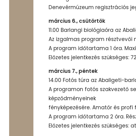
Denevérmúzeum regisztrációs jeg
március 6., csütörtök
11.00 Barlangi biológiaóra az Aba
Az izgalmas program résztvevői 
A program időtartama 1 óra. Maximá
Előzetes jelentkezés szükséges: 
március 7., péntek
14.00 Fotós túra az Abaligeti-ba
A programon fotós szakvezető s
képződményeinek
fényképezésére. Amatőr és profi 
A program időtartama 2 óra. Részv
Előzetes jelentkezés szükséges: 