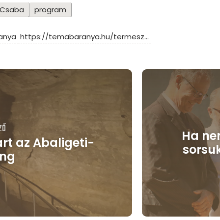
 Csaba
program
anya
https://temabaranya.hu/termesz...
ZŐ
Ha ne
rt az Abaligeti-
sorsuk
ang