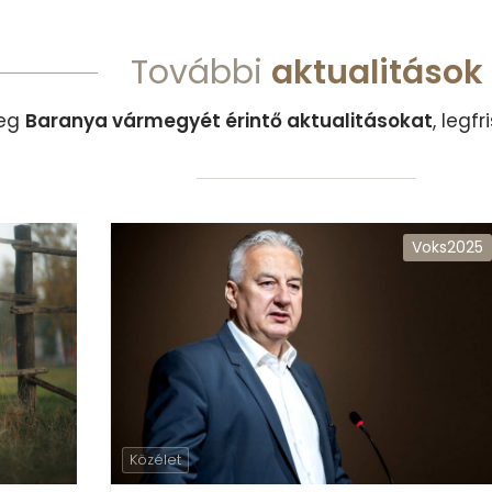
További
aktualitások
meg
Baranya vármegyét érintő aktualitásokat
, legf
Voks2025
Közélet