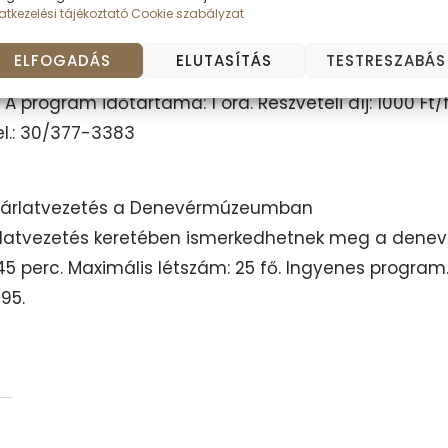
v előadás és kőzetsimogató a Tettye Oktatási Közpo
tkezelési tájékoztató
Cookie szabályzat
rhetőek a barlangok fajtái, kialakulásuk mechaniz
ELFOGADÁS
ELUTASÍTÁS
TESTRESZABÁS
 program időtartama: 1 óra. Részvételi díj: 1000 Ft/f
el.: 30/377-3383
 – tárlatvezetés a Denevérmúzeumban
rlatvezetés keretében ismerkedhetnek meg a denev
45 perc. Maximális létszám: 25 fő. Ingyenes program.
95.