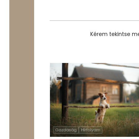
Kérem tekintse 
Gazdaság
Hírfolyam