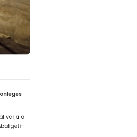
lönleges
l várja a
baligeti-