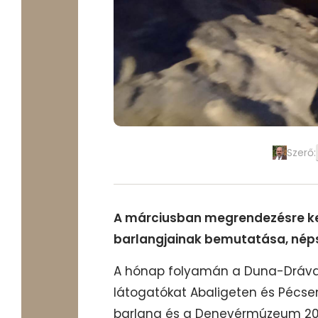
Szerő:
A márciusban megrendezésre ke
barlangjainak bemutatása, néps
A hónap folyamán a Duna-Dráva 
látogatókat Abaligeten és Pécse
barlang és a Denevérmúzeum 20%