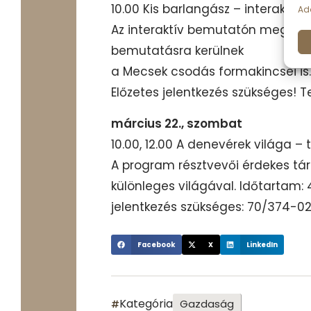
10.00 Kis barlangász – interaktí
Ada
Az interaktív bemutatón megisme
bemutatásra kerülnek
a Mecsek csodás formakincsei is. A
Előzetes jelentkezés szükséges! T
március 22., szombat
10.00, 12.00 A denevérek világa
A program résztvevői érdekes tá
különleges világával. Időtartam: 
jelentkezés szükséges: 70/374-02
Facebook
X
LinkedIn
Kategória
Gazdaság