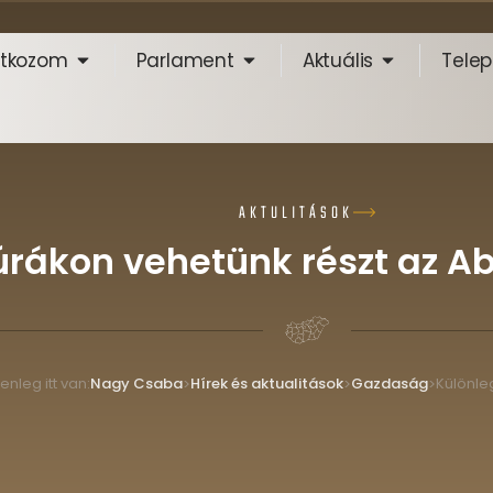
tkozom
Parlament
Aktuális
Telep
AKTULITÁSOK
úrákon vehetünk részt az A
enleg itt van:
Nagy Csaba
Hírek és aktualitások
Gazdaság
>
>
>