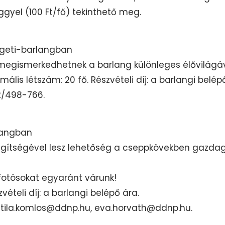
gyel (100 Ft/fő) tekinthető meg.
ligeti-barlangban
megismerkedhetnek a barlang különleges élővilágáv
lis létszám: 20 fő. Részvételi díj: a barlangi belép
72/498-766.
rlangban
egítségével lesz lehetőség a cseppkövekben gazda
fotósokat egyaránt várunk!
ételi díj: a barlangi belépő ára.
attila.komlos@ddnp.hu, eva.horvath@ddnp.hu.