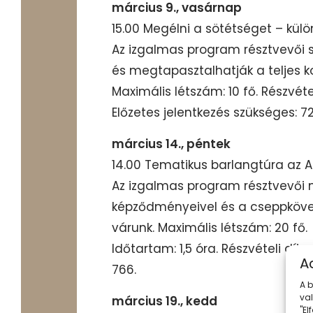
március 9., vasárnap
15.00 Megélni a sötétséget – kül
Az izgalmas program résztvevői s
és megtapasztalhatják a teljes k
Maximális létszám: 10 fő. Részvéte
Előzetes jelentkezés szükséges: 
március 14., péntek
14.00 Tematikus barlangtúra az A
Az izgalmas program résztvevői
képződményeivel és a cseppkövek
várunk. Maximális létszám: 20 fő.
Időtartam: 1,5 óra. Részvételi díj
A
766.
A 
va
március 19., kedd
"E