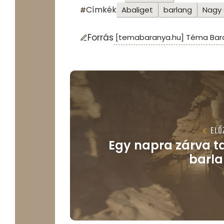
Címkék
Abaliget
barlang
Nagy
Forrás
[temabaranya.hu] Téma Bar
ELŐ
Egy napra zárva ta
barl