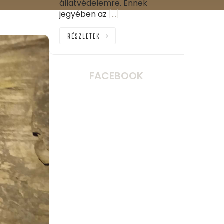
állatvédelemre. Ennek
jegyében az
[…]
RÉSZLETEK
FACEBOOK