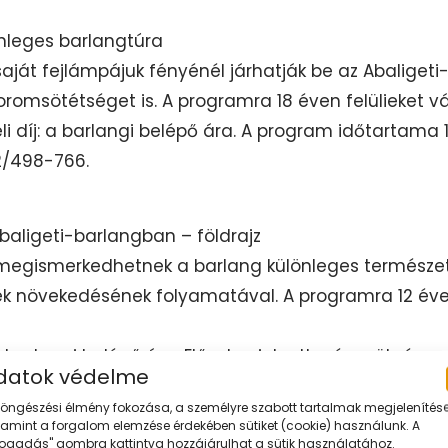
önleges barlangtúra
aját fejlámpájuk fényénél járhatják be az Abaligeti
oromsötétséget is. A programra 18 éven felülieket vá
li díj: a barlangi belépő ára. A program időtartama 1
72/498-766.
baligeti-barlangban – földrajz
 megismerkedhetnek a barlang különleges természet
 növekedésének folyamatával. A programra 12 éven
: a barlangi belépő ára. Előzetes jelentkezés szüksége
datok védelme
böngészési élmény fokozása, a személyre szabott tartalmak megjelenítése
lamint a forgalom elemzése érdekében sütiket (cookie) használunk. A
lfogadás" gombra kattintva hozzájárulhat a sütik használatához.