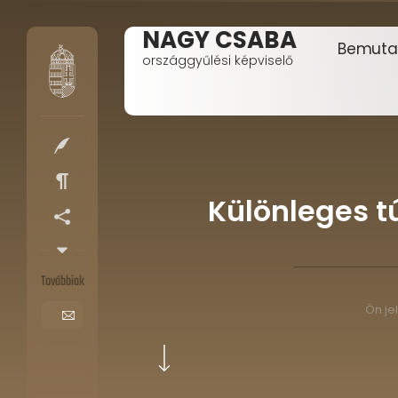
NAGY CSABA
Bemuta
országgyűlési képviselő
Különleges t
Továbbiak
Ön jel