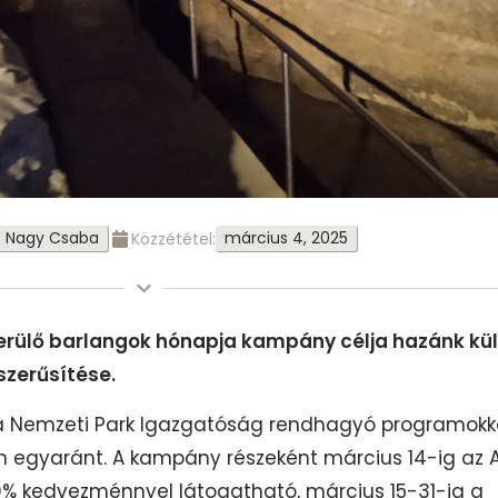
Nagy Csaba
március 4, 2025
Közzététel:
rülő barlangok hónapja kampány célja hazánk kü
zerűsítése.
Nemzeti Park Igazgatóság rendhagyó programokka
n egyaránt. A kampány részeként március 14-ig az A
 kedvezménnyel látogatható, március 15-31-ig a