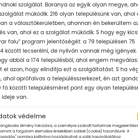
ndnoki szolgálat. Baranya az egyik olyan megye, ah
zolgálat működik. 216 olyan településünk van, ahol 
ban a választókerületben, ahonnan én bekerültem a
s van, ahol ez a szolgálat működik. S hogy egy kics
r falu” program jelentőségét: a 79 településen 75
 között lecserélni, de nyilván vannak még igények. 
hogy abból a 174 településből, ahol engem megválasz
el azon, hogy elindítja ezt a szolgáltatást. S ha vé
 ahol aprófalvas a településszerkezet, én azt gond
0 fő közötti településméret pont egy olyan település
 ideje van.
zékeltette azt, hogy mi mindennel foglalkozhat egy
datok védelme
 most már nagyon sok területen segít ez a szolgálat
böngészési élmény fokozása, a személyre szabott tartalmak megjelenítése
n választókerületemben az egészségügyi szolgálta
lamint a forgalom elemzése érdekében sütiket (cookie) használunk. A
lfogadás" gombra kattintva hozzájárulhat a sütik használatához.