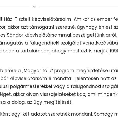
lt Ház! Tisztelt Képviselőtársaim! Amikor az ember fe
kor, akkor azt támogatni szeretné, úgyhogy én ezt 
ács Sándor képviselőtársammal beszélgettünk arról,
tű támogatás a falugondnoki szolgálat vonatkozásá
abban a tartalomban, ahogy most ezt ismerjük, 1991
 erőre a „Magyar falu” program meghirdetése után
pár képviselőtársam elmondta ‑ jelentősen nőtt az 
lusi polgármesterekkel vagy a falugondnoki szolgá
zélget, akkor olyan visszajelzéseket kap, ami minde
tsa a dolog, az ügy megítélését.
lőként egy-két adatot szeretnék mondani. Somogy