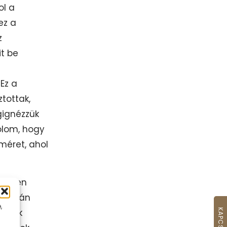
ol a
ez a
z
it be
Ez a
tottak,
gignézzük
olom, hogy
méret, ahol
 ilyen
. Talán
,
tások
KAPCSOLAT