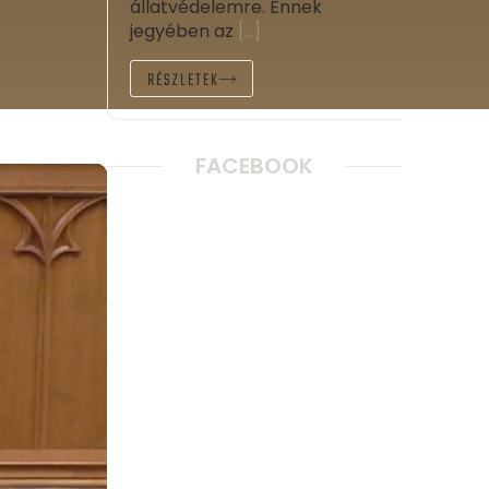
állatvédelemre. Ennek
jegyében az
[…]
RÉSZLETEK
FACEBOOK