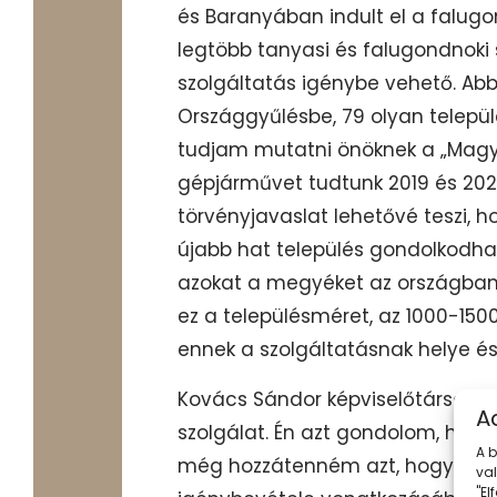
és Baranyában indult el a falugo
legtöbb tanyasi és falugondnoki s
szolgáltatás igénybe vehető. Ab
Országgyűlésbe, 79 olyan települé
tudjam mutatni önöknek a „Magya
gépjárművet tudtunk 2019 és 2024
törvényjavaslat lehetővé teszi, 
újabb hat település gondolkodhat 
azokat a megyéket az országban,
ez a településméret, az 1000-150
ennek a szolgáltatásnak helye és
Kovács Sándor képviselőtársam ér
A
szolgálat. Én azt gondolom, hogy
A 
még hozzátenném azt, hogy az é
va
"E