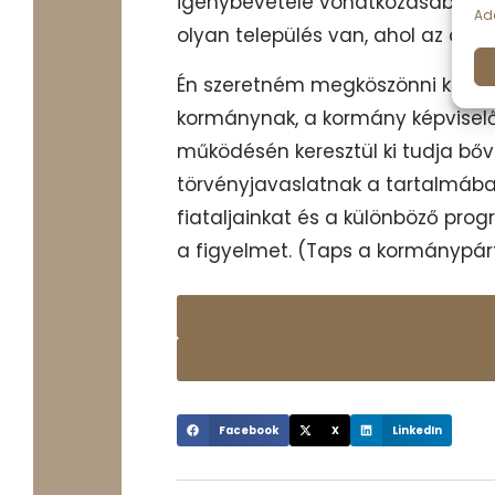
igénybevétele vonatkozásában tu
Ada
olyan település van, ahol az oktat
Én szeretném megköszönni képvis
kormánynak, a kormány képviselőj
működésén keresztül ki tudja bőví
törvényjavaslatnak a tartalmában
fiataljainkat és a különböző pr
a figyelmet. (Taps a kormánypárt
Facebook
X
LinkedIn