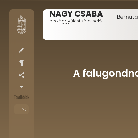
NAGY CSABA
Bemuta
országgyűlési képviselő
A falugondno
Továbbiak