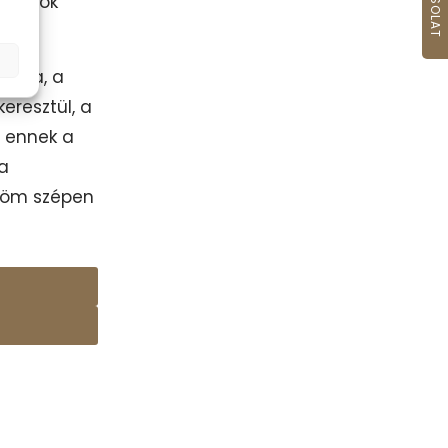
yon sok
totta, a
eresztül, a
b ennek a
 a
önöm szépen