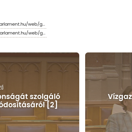
arlament.hu/web/g...
arlament.hu/web/g...
ZŐ
onságát szolgáló
Vízgaz
ódosításáról [2]