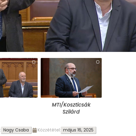
03:39
MUT
MTI/Koszticsák
Szilárd
Nagy Csaba
május 16, 2025
:
Közzététel: