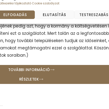
lajdonképpen nélkülözhetetlen a szolgálat, és nag
tkezelési tájékoztató
Cookie szabályzat
ási rendszerben is jelentős segítséget nyújt.
ELFOGADÁS
ELUTASÍTÁS
TESTRESZABÁS
előtársamnak, hogy ezt a törvényjavaslatot benyúj
ének pedig azt, hogy a kormány a költségvetésen k
teni ezt a szolgálatot. Mert talán az a legfontosab
, hogy további településeken tudjuk az időseinket,
ogramokat megtámogatni ezzel a szolgálattal. Kösz
ok soraiban.)
TOVÁBBI INFORMÁCIÓ
RÉSZLETEK