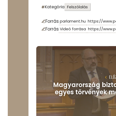
Kategória
Felszólalás
Forrás
parlament.hu
https://www.p
Forrás
Videó forrása
https://www.p
ELŐ
Magyarország bizt
egyes törvények m