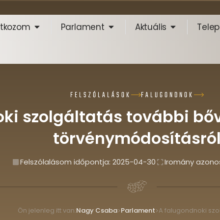
tkozom
Parlament
Aktuális
Telep
FELSZÓLALÁSOK
FALUGONDNOK
ki szolgáltatás további bő
törvénymódosításró
Felszólalásom időpontja:
2025-04-30
Iromány azono
Ön jelenleg itt van:
Nagy Csaba
Parlament
>
>