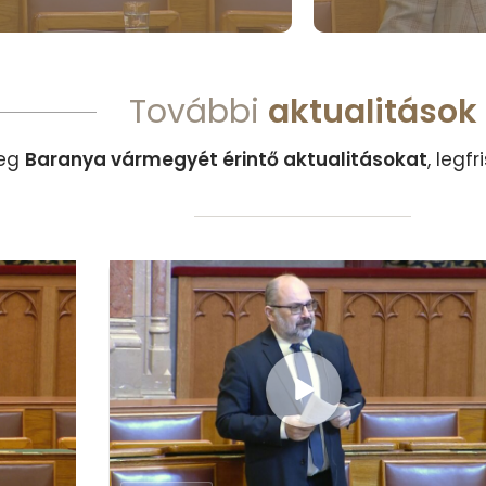
További
aktualitások
meg
Baranya vármegyét érintő aktualitásokat
, legf