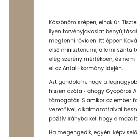
Köszönöm szépen, elnök úr. Tiszte
ilyen törvényjavaslat benyújtása
megtenni röviden. Itt éppen Kov
első minisztériumi, állami szin
elég szerény mértékben, és nem 
el az Antall-kormány idején.
Azt gondolom, hogy a legnagyobb
hiszen azóta ‑ ahogy Gyopáros Al
támogatás. S amikor az ember fa
vezetőivel, alkalmazottaival bes
pozitív irányba kell hogy elmozdí
Ha megengedik, egyéni képvise