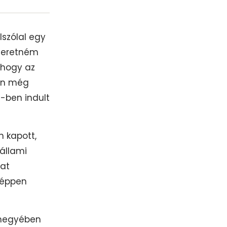
lszólal egy
szeretném
 hogy az
ban még
-ben indult
 kapott,
állami
lat
nképpen
 megyében