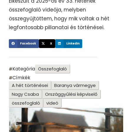
Elkészült a 2025-ös év 33. hetének
összefoglaló videója, melyben
összegyűjtöttem, hogy mik voltak a hét
legfontosabb pillanatai és történései.
Facebook
X
LinkedIn
Kategória
Összefoglaló
Címkék
A hét történései
Baranya vármegye
Nagy Csaba
Országgyűlési képviselő
összefoglaló
videó