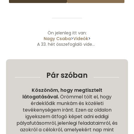
Ön jelenleg itt van:
Nagy Csaba
Videók
>
>
A 33. hét összefoglaló videója
Pár szóban
Köszönöm, hogy megtisztelt
látogatásával.
Örömmel tölt el, hogy
érdeklődik munkám és közéleti
tevékenységem iránt. Ezen az oldalon
igyekszem átfogó képet adni eddigi
pályafutásomról, jelenlegi feladataimról, és
azokról a célokról, amelyekért nap mint