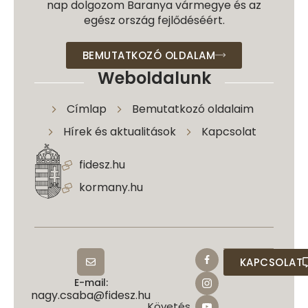
nap dolgozom Baranya vármegye és az
egész ország fejlődéséért.
BEMUTATKOZÓ OLDALAM
Weboldalunk
Címlap
Bemutatkozó oldalaim
Hírek és aktualitások
Kapcsolat
fidesz.hu
kormany.hu
KAPCSOLAT
E-mail:
nagy.csaba@fidesz.hu
Követés