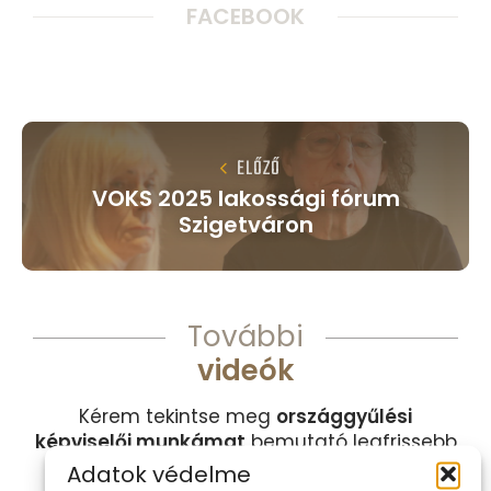
FACEBOOK
ELŐZŐ
VOKS 2025 lakossági fórum
Szigetváron
További
videók
Kérem tekintse meg
országgyűlési
képviselői munkámat
bemutató legfrissebb
videókat és animációkat.
Adatok védelme