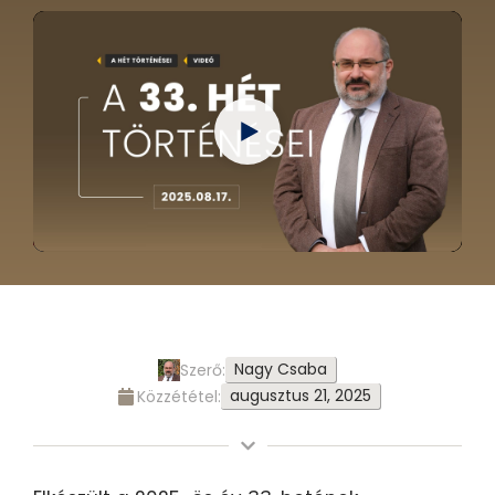
00:47
PLAY
MUTE
ENTER
Nagy Csaba
Szerő:
augusztus 21, 2025
Közzététel: