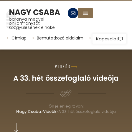
NAGY CSABA
baranya megyei
önkormányzat
közgyűlésének elnöke
Címlap
Bemutatkozó oldalaim
Települések
P
Kapcsolat
VIDEÓK
A 33. hét összefoglaló videója
Ön jelenleg itt van:
Nagy Csaba
Videók
A 33. hét összefoglaló videója
>
>