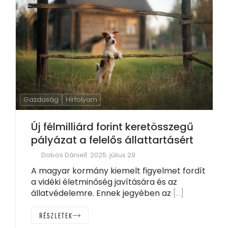
Gazdaság
Hírfolyam
Új félmilliárd forint keretösszegű
pályázat a felelős állattartásért
Dobos Dániel
2025. július 29.
A magyar kormány kiemelt figyelmet fordít
a vidéki életminőség javítására és az
állatvédelemre. Ennek jegyében az
[…]
RÉSZLETEK