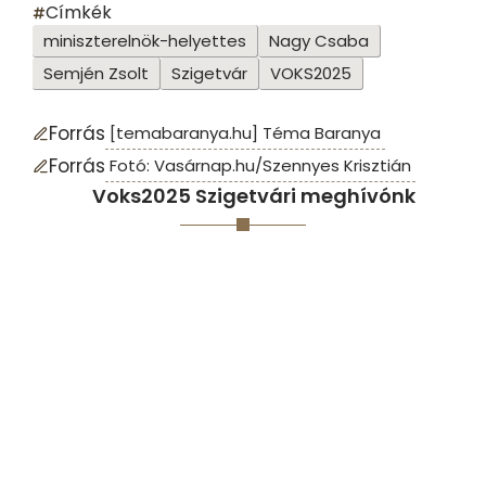
Címkék
miniszterelnök-helyettes
Nagy Csaba
Semjén Zsolt
Szigetvár
VOKS2025
Forrás
[temabaranya.hu] Téma Baranya
Forrás
Fotó: Vasárnap.hu/Szennyes Krisztián
Voks2025 Szigetvári meghívónk