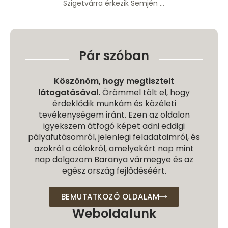
Szigetvárra érkezik Semjén Zsolt miniszterelnök-helyettes
Pár szóban
Köszönöm, hogy megtisztelt
látogatásával.
Örömmel tölt el, hogy
érdeklődik munkám és közéleti
tevékenységem iránt. Ezen az oldalon
igyekszem átfogó képet adni eddigi
pályafutásomról, jelenlegi feladataimról, és
azokról a célokról, amelyekért nap mint
nap dolgozom Baranya vármegye és az
egész ország fejlődéséért.
BEMUTATKOZÓ OLDALAM
Weboldalunk