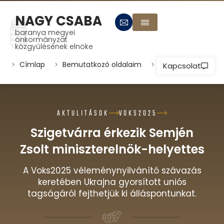
NAGY CSABA
baranya megyei
önkormányzat
közgyűlésének elnöke
Címlap
Bemutatkozó oldalaim
Települések
P
Kapcsolat
AKTULITÁSOK
VOKS2025
Szigetvárra érkezik Semjén
Zsolt miniszterelnök-helyettes
A Voks2025 véleménynyilvánító szávazás
keretében Ukrajna gyorsított uniós
tagságáról fejthetjük ki álláspontunkat.