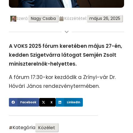
Nagy Csaba
május 26, 2025
Szerő:
Közzététel:
A VOKS 2025 fórum keretében május 27-én,
kedden Szigetvárra látogat Semjén Zsolt
miniszterelnök-helyettes.
A fórum 17:30-kor kezdődik a Zrínyi-vár Dr.
Hóvári János rendezvénytermében.
Facebook
X
LinkedIn
Kategória
Közélet