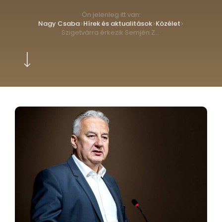
Ön jelenleg itt van:
Nagy Csaba
Hírek és aktualitások
Közélet
>
>
>
Szigetvárra érkezik Semjén Zsolt miniszterelnök-helyettes