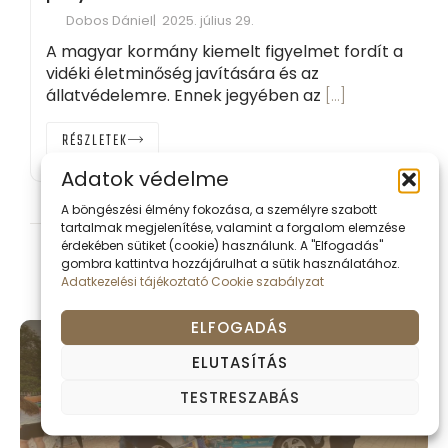
Dobos Dániel
2025. július 29.
A magyar kormány kiemelt figyelmet fordít a
vidéki életminőség javítására és az
állatvédelemre. Ennek jegyében az
[…]
RÉSZLETEK
Adatok védelme
A böngészési élmény fokozása, a személyre szabott
FACEBOOK
tartalmak megjelenítése, valamint a forgalom elemzése
érdekében sütiket (cookie) használunk. A "Elfogadás"
gombra kattintva hozzájárulhat a sütik használatához.
Adatkezelési tájékoztató
Cookie szabályzat
ELFOGADÁS
ELŐZŐ
ELUTASÍTÁS
Sikeres Harkányt közösen tudunk
TESTRESZABÁS
építeni