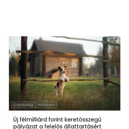
Gazdaság
Hírfolyam
Új félmilliárd forint keretösszegű
pályázat a felelős állattartásért