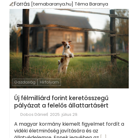
Forrás
[temabaranya.hu] Téma Baranya
Gazdaság
Hírfolyam
Új félmilliárd forint keretösszegű
pályázat a felelős állattartásért
Dobos Dániel
2025. július 29.
A magyar kormány kiemelt figyelmet fordít a
vidéki életminőség javítására és az
állatvédelemre. Ennek jegyében az
[…]