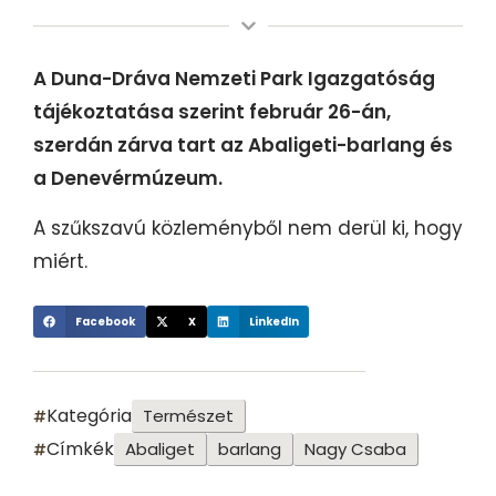
A Duna-Dráva Nemzeti Park Igazgatóság
tájékoztatása szerint február 26-án,
szerdán zárva tart az Abaligeti-barlang és
a Denevérmúzeum.
A szűkszavú közleményből nem derül ki, hogy
miért.
Facebook
X
LinkedIn
Kategória
Természet
Címkék
Abaliget
barlang
Nagy Csaba