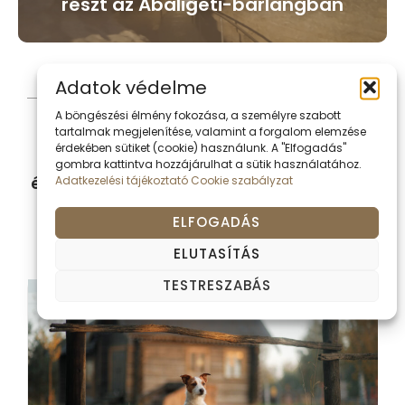
részt az Abaligeti-barlangban
Adatok védelme
További
A böngészési élmény fokozása, a személyre szabott
aktualitások
tartalmak megjelenítése, valamint a forgalom elemzése
érdekében sütiket (cookie) használunk. A "Elfogadás"
Kérem tekintse meg
Baranya vármegyét
gombra kattintva hozzájárulhat a sütik használatához.
Adatkezelési tájékoztató
Cookie szabályzat
érintő aktualitásokat
, legfrissebb híreket és
információkat.
ELFOGADÁS
ELUTASÍTÁS
TESTRESZABÁS