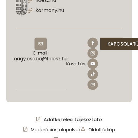
fidesz.hu
kormany.hu
KAPCSOLAT
E-mail:
nagy.csaba@fidesz.hu
Követés
Adatkezelési tájékoztató
Moderációs alapelvek
Oldaltérkép