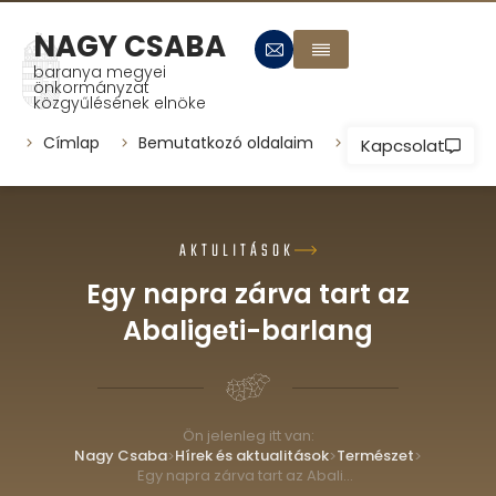
NAGY CSABA
baranya megyei
önkormányzat
közgyűlésének elnöke
Címlap
Bemutatkozó oldalaim
Települések
P
Kapcsolat
AKTULITÁSOK
Egy napra zárva tart az
Abaligeti-barlang
Ön jelenleg itt van:
Nagy Csaba
Hírek és aktualitások
Természet
>
>
>
Egy napra zárva tart az Abaligeti-barlang