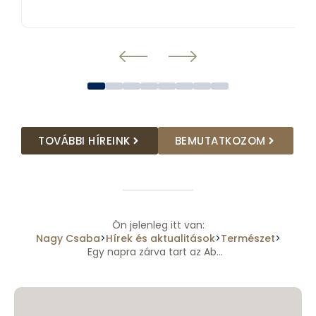
TOVÁBBI HÍREINK
BEMUTATKOZOM
Ön jelenleg itt van:
Nagy Csaba
Hírek és aktualitások
Természet
>
>
>
Egy napra zárva tart az Abaligeti-barlang