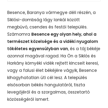
Besence, Baranya vármegye déli részén, a
Siklósi-dombság lágy lankái között
megbúvó, csendes és festői település.
Számomra
Besence egy olyan hely, ahol a
természet közelsége és a vidéki nyugalom
tökéletes egyensúlyban van
, és a táj békéje
azonnal magával ragad. Ha Ön a Siklós és
Harkány környéki vidék rejtett kincseit keresi,
vagy a falusi élet békéjére vágyik, Besence
kihagyhatatlan úti cél lesz. A település
elsősorban békés hangulatáról, tiszta
levegőjéről és a szorgalmas, összetartó
közösségéről ismert.