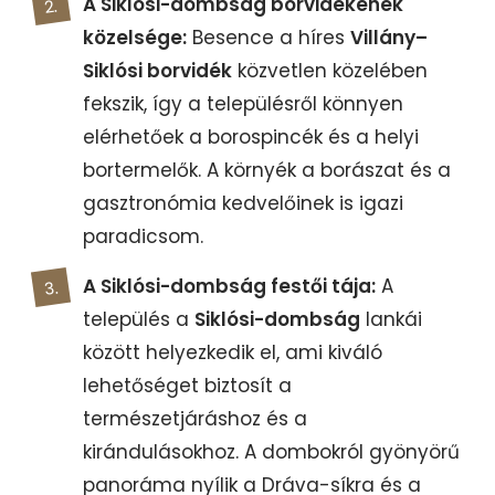
A Siklósi-dombság borvidékének
közelsége:
Besence a híres
Villány–
Siklósi borvidék
közvetlen közelében
fekszik, így a településről könnyen
elérhetőek a borospincék és a helyi
bortermelők. A környék a borászat és a
gasztronómia kedvelőinek is igazi
paradicsom.
A Siklósi-dombság festői tája:
A
település a
Siklósi-dombság
lankái
között helyezkedik el, ami kiváló
lehetőséget biztosít a
természetjáráshoz és a
kirándulásokhoz. A dombokról gyönyörű
panoráma nyílik a Dráva-síkra és a