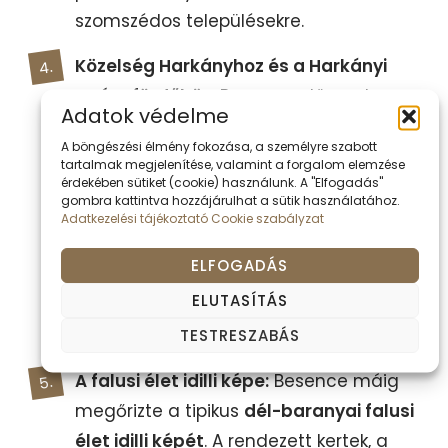
szomszédos településekre.
Közelség Harkányhoz és a Harkányi
Gyógyfürdőhöz:
Besence előnye, hogy
Adatok védelme
viszonylag rövid távolságra, alig 10-15
A böngészési élmény fokozása, a személyre szabott
perces autóútra található a híres
tartalmak megjelenítése, valamint a forgalom elemzése
érdekében sütiket (cookie) használunk. A "Elfogadás"
Harkányi Gyógyfürdőtől
. Ez
gombra kattintva hozzájárulhat a sütik használatához.
lehetőséget ad a pihenésre és
Adatkezelési tájékoztató
Cookie szabályzat
gyógyulásra vágyóknak, hogy a fürdő
ELFOGADÁS
jótékony hatásait élvezve, mégis a
ELUTASÍTÁS
csendes, vidéki környezetben szálljanak
meg.
TESTRESZABÁS
A falusi élet idilli képe:
Besence máig
megőrizte a tipikus
dél-baranyai falusi
élet idilli képét
. A rendezett kertek, a