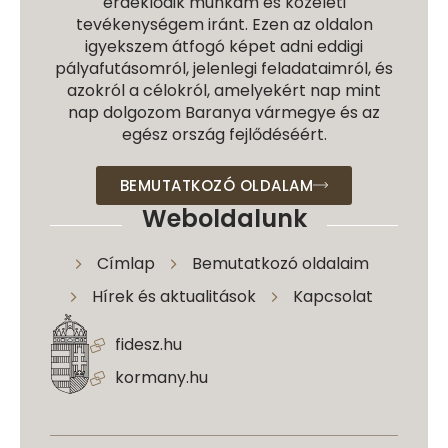
érdeklődik munkám és közéleti
tevékenységem iránt. Ezen az oldalon
igyekszem átfogó képet adni eddigi
pályafutásomról, jelenlegi feladataimról, és
azokról a célokról, amelyekért nap mint
nap dolgozom Baranya vármegye és az
egész ország fejlődéséért.
BEMUTATKOZÓ OLDALAM
Weboldalunk
Címlap
Bemutatkozó oldalaim
Hírek és aktualitások
Kapcsolat
fidesz.hu
kormany.hu