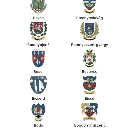
Baksa
Baranyahídvég
Baranyajenő
Baranyaszentgyörgy
Basal
Besence
Bicsérd
Bisse
Boda
Bogádmindszent