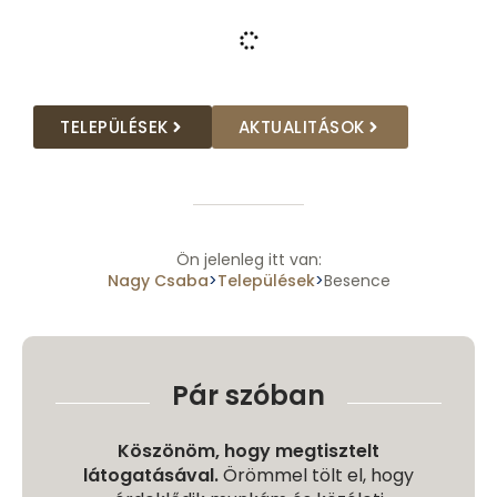
TELEPÜLÉSEK
AKTUALITÁSOK
Ön jelenleg itt van:
Nagy Csaba
Települések
Besence
>
>
Pár szóban
Köszönöm, hogy megtisztelt
látogatásával.
Örömmel tölt el, hogy