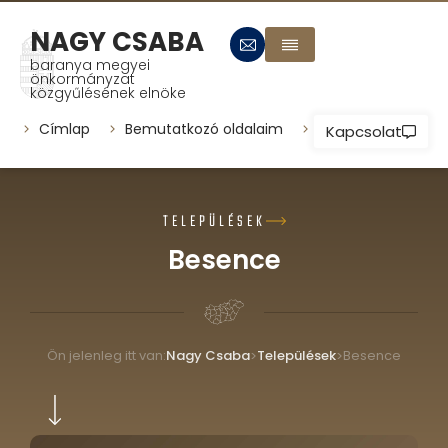
NAGY CSABA
baranya megyei
önkormányzat
közgyűlésének elnöke
Címlap
Bemutatkozó oldalaim
Települések
P
Kapcsolat
TELEPÜLÉSEK
Besence
Ön jelenleg itt van:
Nagy Csaba
Települések
Besence
>
>