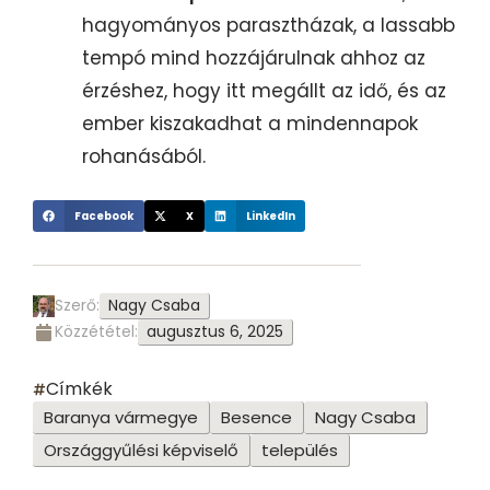
hagyományos parasztházak, a lassabb
tempó mind hozzájárulnak ahhoz az
érzéshez, hogy itt megállt az idő, és az
ember kiszakadhat a mindennapok
rohanásából.
Facebook
X
LinkedIn
Nagy Csaba
Szerő:
augusztus 6, 2025
Közzététel:
Címkék
Baranya vármegye
Besence
Nagy Csaba
Országgyűlési képviselő
település