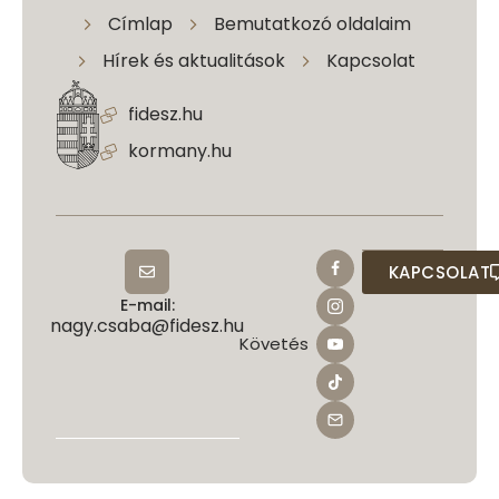
Címlap
Bemutatkozó oldalaim
Hírek és aktualitások
Kapcsolat
fidesz.hu
kormany.hu
KAPCSOLAT
E-mail:
nagy.csaba@fidesz.hu
Követés