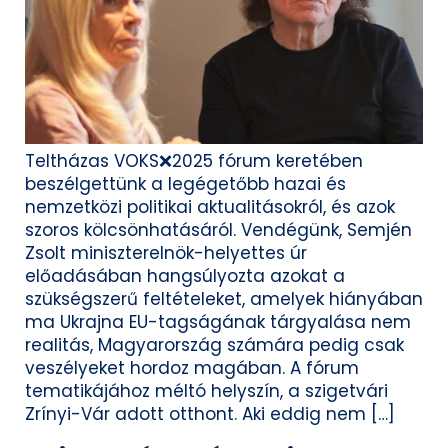
Teltházas VOKS️❌️2025 fórum keretében
beszélgettünk a legégetőbb hazai és
nemzetközi politikai aktualitásokról, és azok
szoros kölcsönhatásáról. Vendégünk, Semjén
Zsolt miniszterelnök-helyettes úr
előadásában hangsúlyozta azokat a
szükségszerű feltételeket, amelyek hiányában
ma Ukrajna EU-tagságának tárgyalása nem
realitás, Magyarország számára pedig csak
veszélyeket hordoz magában. A fórum
tematikájához méltó helyszín, a szigetvári
Zrínyi-Vár adott otthont. Aki eddig nem […]