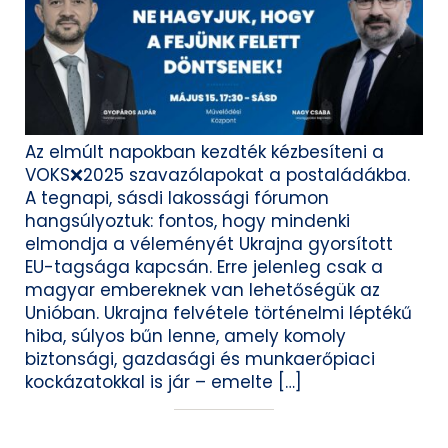
Az elmúlt napokban kezdték kézbesíteni a
VOKS❌2025 szavazólapokat a postaládákba.
A tegnapi, sásdi lakossági fórumon
hangsúlyoztuk: fontos, hogy mindenki
elmondja a véleményét Ukrajna gyorsított
EU-tagsága kapcsán. Erre jelenleg csak a
magyar embereknek van lehetőségük az
Unióban. Ukrajna felvétele történelmi léptékű
hiba, súlyos bűn lenne, amely komoly
biztonsági, gazdasági és munkaerőpiaci
kockázatokkal is jár – emelte […]