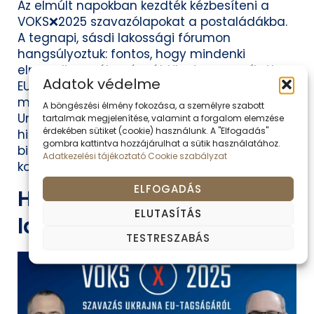
Az elmúlt napokban kezdték kézbesíteni a
VOKS❌2025 szavazólapokat a postaládákba.
A tegnapi, sásdi lakossági fórumon
hangsúlyoztuk: fontos, hogy mindenki
elmondja a véleményét Ukrajna gyorsított
Adatok védelme
EU-tagsága kapcsán. Erre jelenleg csak a
magyar embereknek van lehetőségük az
A böngészési élmény fokozása, a személyre szabott
Unióban. Ukrajna felvétele történelmi léptékű
tartalmak megjelenítése, valamint a forgalom elemzése
érdekében sütiket (cookie) használunk. A "Elfogadás"
hiba, súlyos bűn lenne, amely komoly
gombra kattintva hozzájárulhat a sütik használatához.
biztonsági, gazdasági és munkaerőpiaci
Adatkezelési tájékoztató
Cookie szabályzat
kockázatokkal is jár – emelte […]
ELFOGADÁS
Hamarosan: VOKS 2025
ELUTASÍTÁS
lakossági fórum Sásdon
TESTRESZABÁS