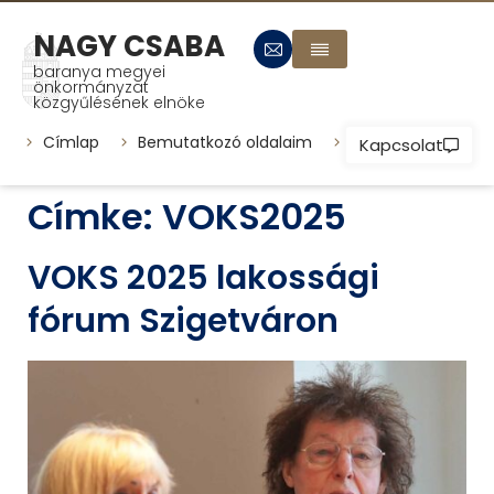
NAGY CSABA
baranya megyei
önkormányzat
közgyűlésének elnöke
Címlap
Bemutatkozó oldalaim
Települések
P
Kapcsolat
Címke:
VOKS2025
VOKS 2025 lakossági
fórum Szigetváron