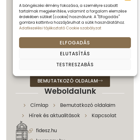
A böngészési élmény fokozása, a személyre szabott
Köszönöm, hogy megtisztelt
tartalmak megjelenítése, valamint a forgalom elemzése
látogatásával.
Örömmel tölt el, hogy
érdekében sütiket (cookie) használunk. A "Elfogadás"
gombra kattintva hozzájárulhat a sütik használatához.
érdeklődik munkám és közéleti
Adatkezelési tájékoztató
Cookie szabályzat
tevékenységem iránt. Ezen az oldalon
igyekszem átfogó képet adni eddigi
ELFOGADÁS
pályafutásomról, jelenlegi feladataimról, és
azokról a célokról, amelyekért nap mint
ELUTASÍTÁS
nap dolgozom Baranya vármegye és az
TESTRESZABÁS
egész ország fejlődéséért.
BEMUTATKOZÓ OLDALAM
Weboldalunk
Címlap
Bemutatkozó oldalaim
Hírek és aktualitások
Kapcsolat
fidesz.hu