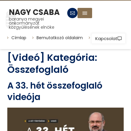
NAGY CSABA
baranya megyei
önkormányzat
közgyűlésének elnöke
Címlap
Bemutatkozó oldalaim
Települések
P
Kapcsolat
[Videó] Kategória:
Összefoglaló
A 33. hét összefoglaló
videója