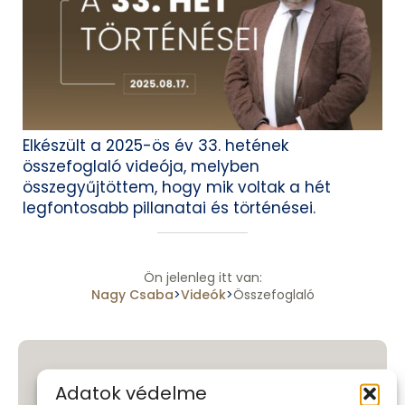
Elkészült a 2025-ös év 33. hetének
összefoglaló videója, melyben
összegyűjtöttem, hogy mik voltak a hét
legfontosabb pillanatai és történései.
Ön jelenleg itt van:
Nagy Csaba
Videók
Összefoglaló
>
>
Pár szóban
Adatok védelme