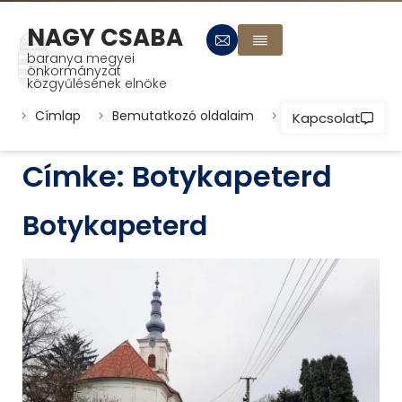
NAGY CSABA
baranya megyei
önkormányzat
közgyűlésének elnöke
Címlap
Bemutatkozó oldalaim
Települések
P
Kapcsolat
Címke:
Botykapeterd
Botykapeterd