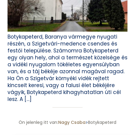
Botykapeterd, Baranya vármegye nyugati
részén, a Szigetvári-medence csendes és
festői települése. Számomra Botykapeterd
egy olyan hely, ahol a természet közelsége és
a vidéki nyugalom tökéletes egyensúlyban
van, és a táj békéje azonnal magával ragad.
Ha Ön a Szigetvár környéki vidék rejtett
kincseit keresi, vagy a falusi élet békéjére
vágyik, Botykapeterd kihagyhatatlan úti cél
lesz. A […]
Ön jelenleg itt van:
Nagy Csaba
Botykapeterd
>