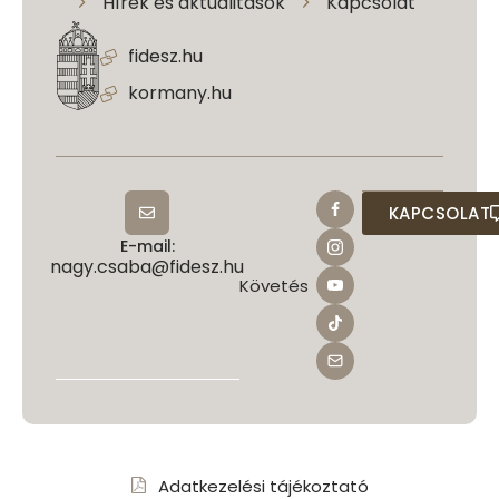
Hírek és aktualitások
Kapcsolat
fidesz.hu
kormany.hu
KAPCSOLAT
E-mail:
nagy.csaba@fidesz.hu
Követés
Adatkezelési tájékoztató