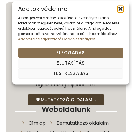
Adatok védelme
Pár szóban
A böngészési élmény fokozása, a személyre szabott
tartalmak megjelenítése, valamint a forgalom elemzése
érdekében sütiket (cookie) használunk. A "Elfogadás"
Köszönöm, hogy megtisztelt
gombra kattintva hozzájárulhat a sütik használatához.
látogatásával.
Örömmel tölt el, hogy
Adatkezelési tájékoztató
Cookie szabályzat
érdeklődik munkám és közéleti
tevékenységem iránt. Ezen az oldalon
ELFOGADÁS
igyekszem átfogó képet adni eddigi
ELUTASÍTÁS
pályafutásomról, jelenlegi feladataimról, és
azokról a célokról, amelyekért nap mint
TESTRESZABÁS
nap dolgozom Baranya vármegye és az
egész ország fejlődéséért.
BEMUTATKOZÓ OLDALAM
Weboldalunk
Címlap
Bemutatkozó oldalaim